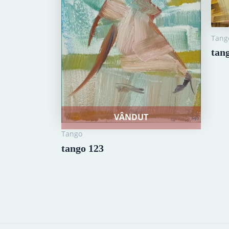
Tang
tan
VÂNDUT
Tango
tango 123