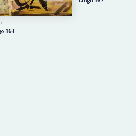
tango 167
o
go 163