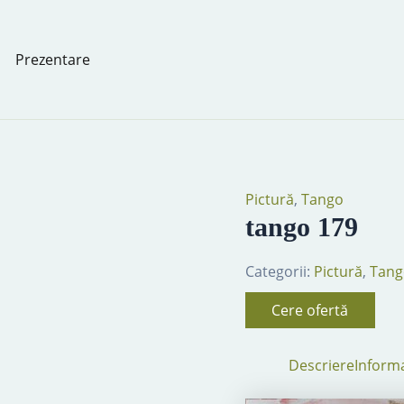
Prezentare
Pictură
,
Tango
tango 179
Categorii:
Pictură
,
Tang
Cere ofertă
Descriere
Informa