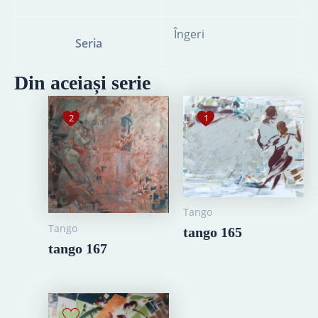
Îngeri
Seria
Din aceiași serie
2
1
Tango
Tango
tango 165
tango 167